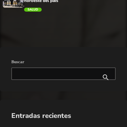
noroeste del país
SALUD
trending_flat
Buscar
Entradas recientes