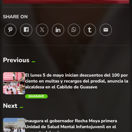
SHARE ON
email
Previous
El lunes 5 de mayo inician descuentos del 100 por
ciento en multas y recargos del predial, anuncia la
alcaldesa en el Cabildo de Guasave
GUASAVE
Next
trending_flat
Inaugura el gobernador Rocha Moya primera
Unidad de Salud Mental Infantojuvenil en el