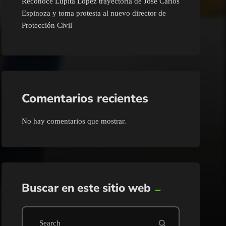
Reconoce Lupita López trayectoria de José Carlos
Espinoza y toma protesta al nuevo director de
Protección Civil
Comentarios recientes
No hay comentarios que mostrar.
Buscar en este sitio web
search
Search