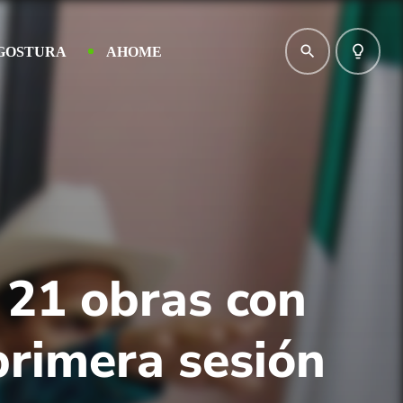
search
lightbulb_outline
GOSTURA
AHOME
 21 obras con
primera sesión