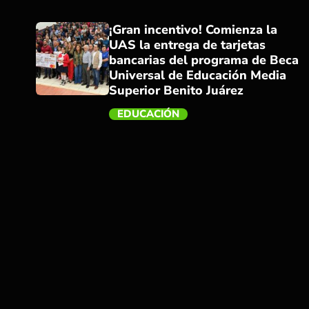
¡Gran incentivo! Comienza la
UAS la entrega de tarjetas
bancarias del programa de Beca
Universal de Educación Media
Superior Benito Juárez
EDUCACIÓN
trending_flat