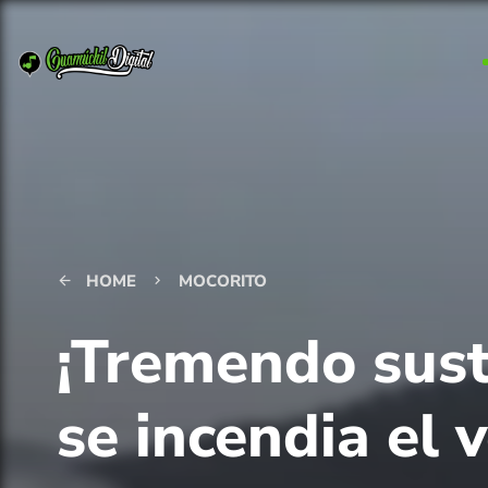
HOME
MOCORITO
arrow_back
keyboard_arrow_right
¡Tremendo sust
se incendia el 