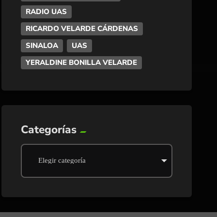
RADIO UAS
RICARDO VELARDE CÁRDENAS
SINALOA
UAS
YERALDINE BONILLA VELARDE
Categorías