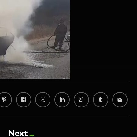
email
Next