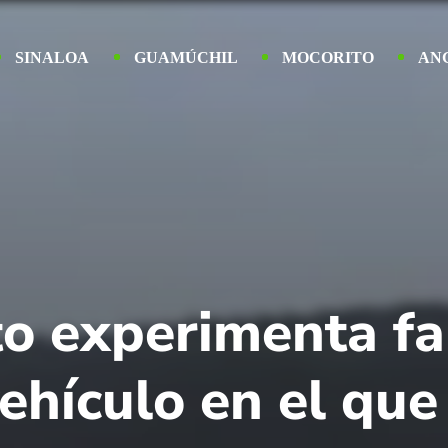
SINALOA
GUAMÚCHIL
MOCORITO
AN
o experimenta fa
vehículo en el que