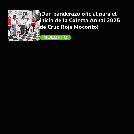
¡Dan banderazo oficial para el
inicio de la Colecta Anual 2025
de Cruz Roja Mocorito!
MOCORITO
trending_flat