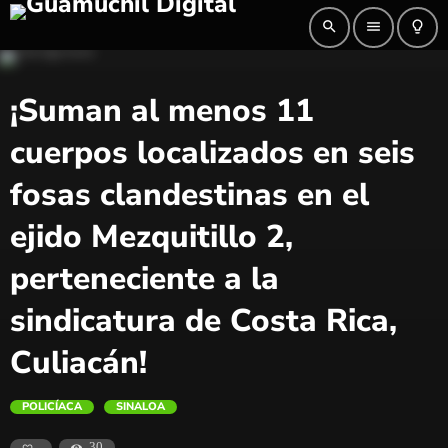
search
menu
lightbulb_outline
¡Suman al menos 11
cuerpos localizados en seis
fosas clandestinas en el
ejido Mezquitillo 2,
perteneciente a la
sindicatura de Costa Rica,
Culiacán!
POLICÍACA
SINALOA
30