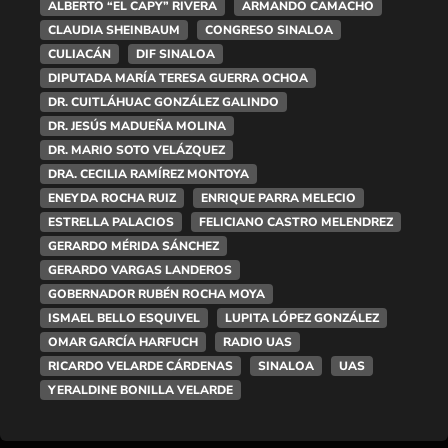
ALBERTO “EL CAPY” RIVERA
ARMANDO CAMACHO
CLAUDIA SHEINBAUM
CONGRESO SINALOA
CULIACÁN
DIF SINALOA
DIPUTADA MARÍA TERESA GUERRA OCHOA
DR. CUITLÁHUAC GONZÁLEZ GALINDO
DR. JESÚS MADUEÑA MOLINA
DR. MARIO SOTO VELÁZQUEZ
DRA. CECILIA RAMÍREZ MONTOYA
ENEYDA ROCHA RUIZ
ENRIQUE PARRA MELECIO
ESTRELLA PALACIOS
FELICIANO CASTRO MELENDREZ
GERARDO MÉRIDA SÁNCHEZ
GERARDO VARGAS LANDEROS
GOBERNADOR RUBÉN ROCHA MOYA
ISMAEL BELLO ESQUIVEL
LUPITA LÓPEZ GONZÁLEZ
OMAR GARCÍA HARFUCH
RADIO UAS
RICARDO VELARDE CÁRDENAS
SINALOA
UAS
YERALDINE BONILLA VELARDE