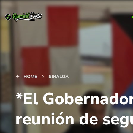
HOME
SINALOA
arrow_back
keyboard_arrow_right
*El Gobernado
reunión de seg