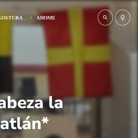
search
lightbulb_outline
GOSTURA
AHOME
abeza la
atlán*