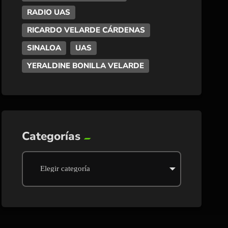
RADIO UAS
RICARDO VELARDE CÁRDENAS
SINALOA
UAS
YERALDINE BONILLA VELARDE
Categorías