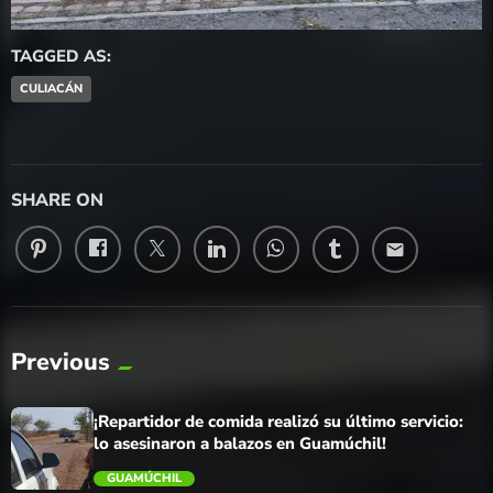
TAGGED AS:
CULIACÁN
SHARE ON
email
Previous
¡Repartidor de comida realizó su último servicio:
lo asesinaron a balazos en Guamúchil!
GUAMÚCHIL