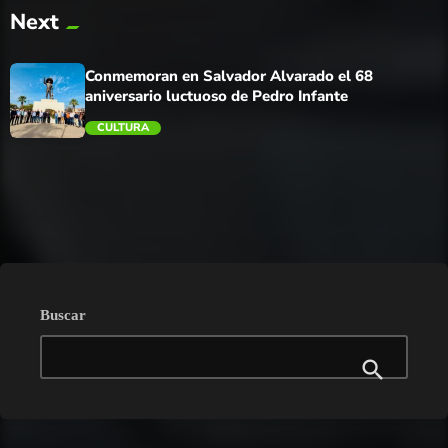
Next
trending_flat
Conmemoran en Salvador Alvarado el 68
aniversario luctuoso de Pedro Infante
CULTURA
trending_flat
Buscar