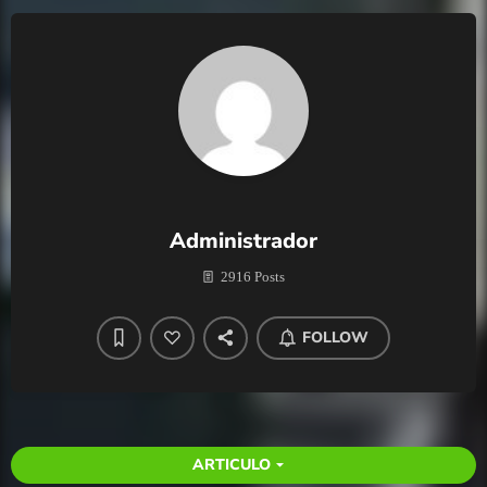
Administrador
2916 Posts
FOLLOW
ARTICULO
arrow_drop_down