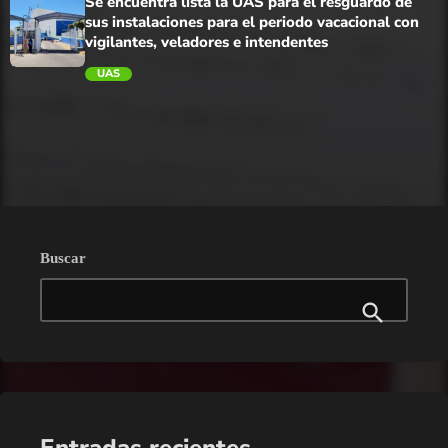
Se encuentra lista la UAS para el resguardo de
sus instalaciones para el periodo vacacional con
vigilantes, veladores e intendentes
UAS
trending_flat
Buscar