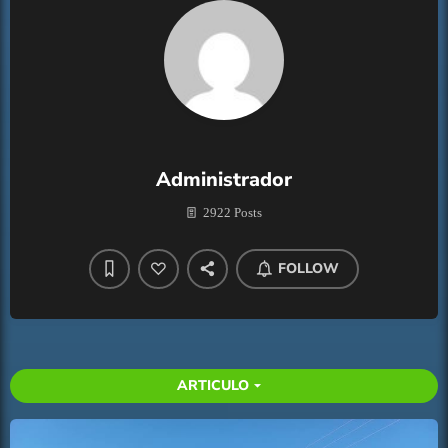
Administrador
2922 Posts
FOLLOW
ARTICULO
arrow_drop_down