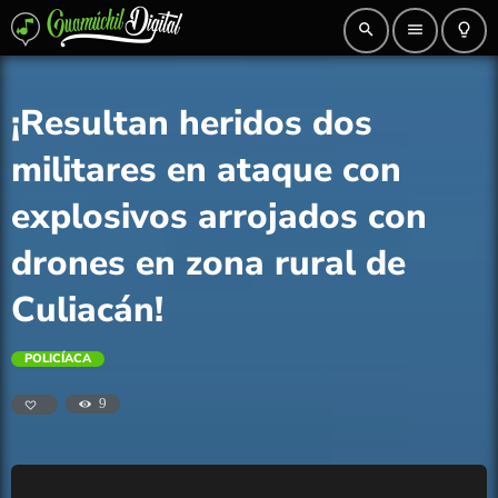
search
menu
lightbulb_outline
¡Resultan heridos dos
militares en ataque con
explosivos arrojados con
drones en zona rural de
Culiacán!
POLICÍACA
9