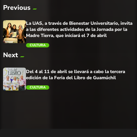
Previous
La UAS, a través de Bienestar Universitario, invita
a las diferentes actividades de la Jornada por la
Madre Tierra, que iniciará el 7 de abril
CULTURA
Next
trending_flat
Del 4 al 11 de abril se llevará a cabo la tercera
edición de la Feria del Libro de Guamúchil
CULTURA
trending_flat