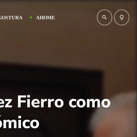
search
lightbulb_outline
GOSTURA
AHOME
z Fierro como
ómico