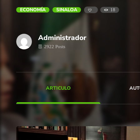
ECONOMÍA
SINALOA
18
Administrador
2922 Posts
ARTICULO
AUT