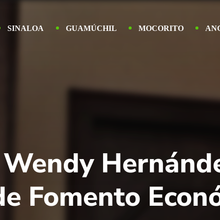
SINALOA
GUAMÚCHIL
MOCORITO
AN
a Wendy Hernánde
 de Fomento Econ