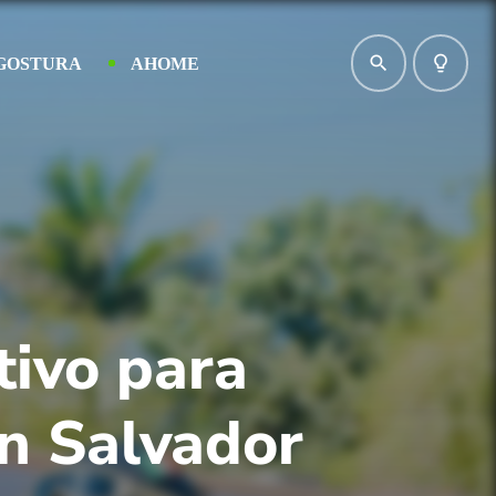
search
lightbulb_outline
GOSTURA
AHOME
tivo para
en Salvador