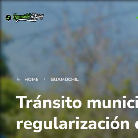
HOME
GUAMÚCHIL
arrow_back
keyboard_arrow_right
Tránsito munici
regularización