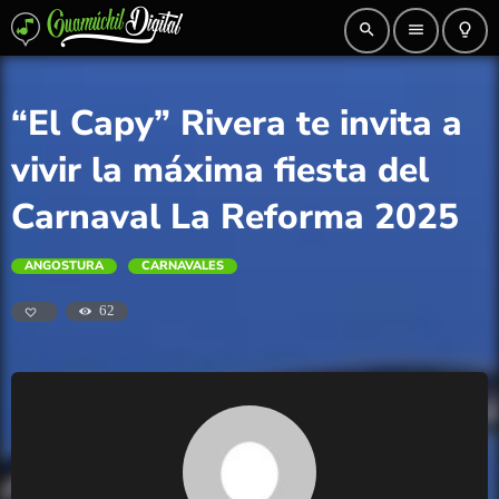
search
menu
lightbulb_outline
“El Capy” Rivera te invita a
vivir la máxima fiesta del
Carnaval La Reforma 2025
ANGOSTURA
CARNAVALES
62