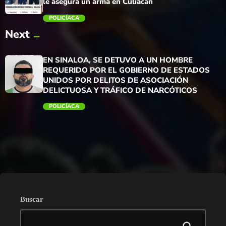
le asegura un arma en Culiacán
POLICÍACA
Next
trending_flat
EN SINALOA, SE DETUVO A UN HOMBRE
REQUERIDO POR EL GOBIERNO DE ESTADOS
UNIDOS POR DELITOS DE ASOCIACIÓN
DELICTUOSA Y TRÁFICO DE NARCÓTICOS
POLICÍACA
trending_flat
Buscar