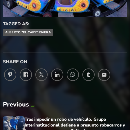
TAGGED AS:
ALBERTO “EL CAPY” RIVERA
SHARE ON
email
Previous
Tras impedir un robo de vehículo, Grupo
Interinstitucional detiene a presunto robacarros y