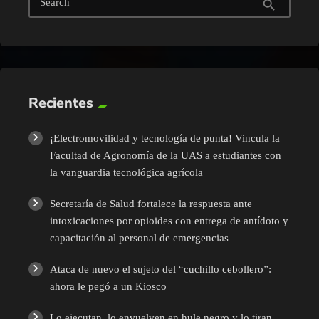
Search
search
Recientes
¡Electromovilidad y tecnología de punta! Vincula la
Facultad de Agronomía de la UAS a estudiantes con
la vanguardia tecnológica agrícola
Secretaría de Salud fortalece la respuesta ante
intoxicaciones por opioides con entrega de antídoto y
capacitación al personal de emergencias
Ataca de nuevo el sujeto del “cuchillo cebollero”:
ahora le pegó a un Kiosco
Lo ejecutan, lo envuelven en hule negro y lo tiran