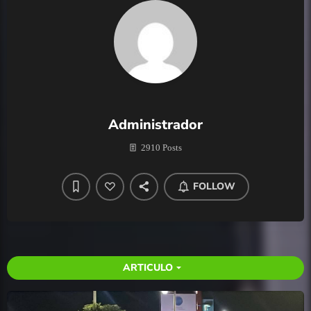
Administrador
2910 Posts
FOLLOW
ARTICULO
arrow_drop_down