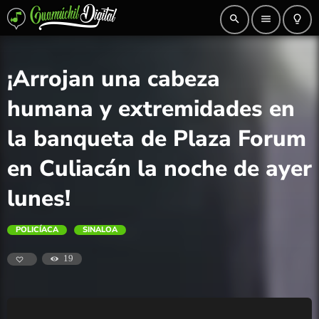
search
menu
lightbulb_outline
¡Arrojan una cabeza
humana y extremidades en
la banqueta de Plaza Forum
en Culiacán la noche de ayer
lunes!
POLICÍACA
SINALOA
19