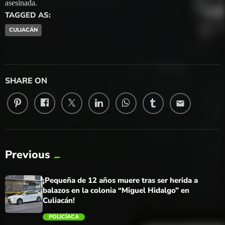
asesinada.
TAGGED AS:
CULIACÁN
SHARE ON
email
Previous
¡Pequeña de 12 años muere tras ser herida a
balazos en la colonia “Miguel Hidalgo” en
Culiacán!
POLICÍACA