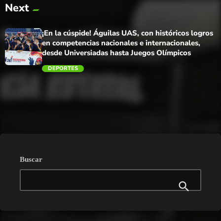
Next
trending_flat
¡En la cúspide! Águilas UAS, con históricos logros
en competencias nacionales e internacionales,
desde Universiadas hasta Juegos Olímpicos
DEPORTES
trending_flat
Buscar