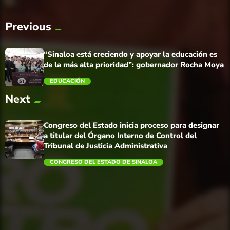
Previous
“Sinaloa está creciendo y apoyar la educación es
de la más alta prioridad”: gobernador Rocha Moya
EDUCACIÓN
Next
trending_flat
Congreso del Estado inicia proceso para designar
a titular del Órgano Interno de Control del
Tribunal de Justicia Administrativa
CONGRESO DEL ESTADO DE SINALOA
trending_flat