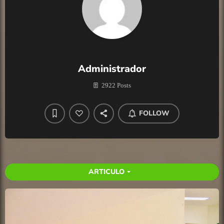
Administrador
2922 Posts
FOLLOW
ARTICULO
arrow_drop_down