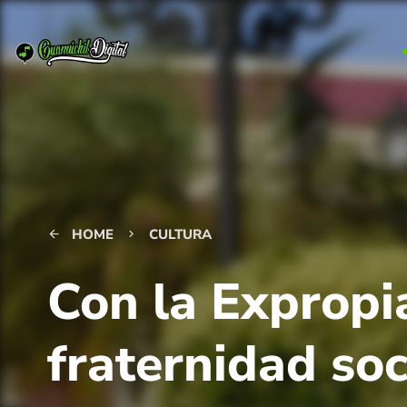
HOME
CULTURA
arrow_back
keyboard_arrow_right
Con la Expropia
fraternidad soc