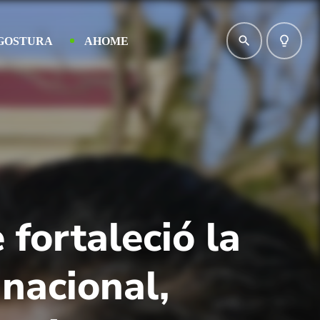
search
lightbulb_outline
GOSTURA
AHOME
 fortaleció la
 nacional,