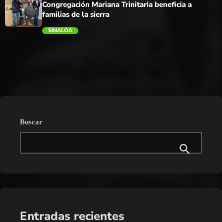
Congregación Mariana Trinitaria beneficia a
familias de la sierra
SINALOA
trending_flat
Buscar
Entradas recientes