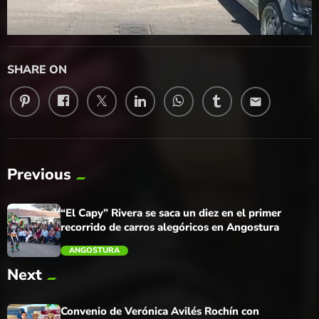
SHARE ON
email
Previous
“El Capy” Rivera se saca un diez en el primer
recorrido de carros alegóricos en Angostura
ANGOSTURA
Next
trending_flat
Convenio de Verónica Avilés Rochín con