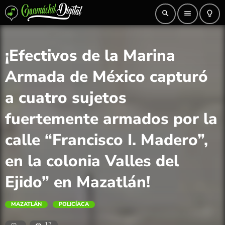
search
menu
lightbulb_outline
¡Efectivos de la Marina
Armada de México capturó
a cuatro sujetos
fuertemente armados por la
calle “Francisco I. Madero”,
en la colonia Valles del
Ejido” en Mazatlán!
MAZATLÁN
POLICÍACA
17