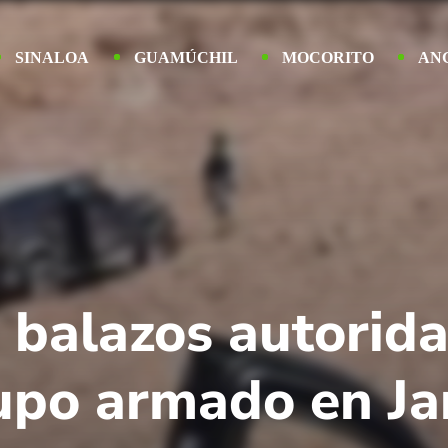
SINALOA
GUAMÚCHIL
MOCORITO
AN
a balazos autorid
upo armado en Jar