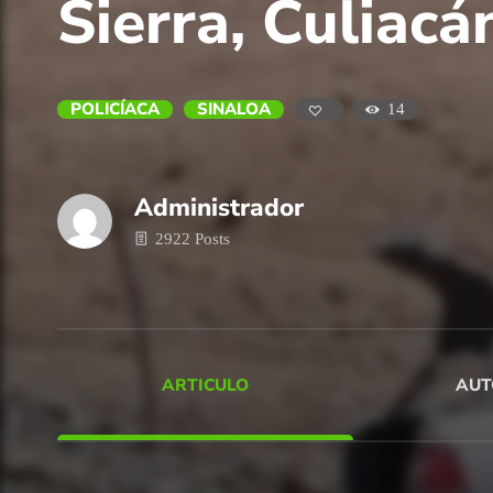
Sierra, Culiacá
POLICÍACA
SINALOA
14
Administrador
2922 Posts
ARTICULO
AUT