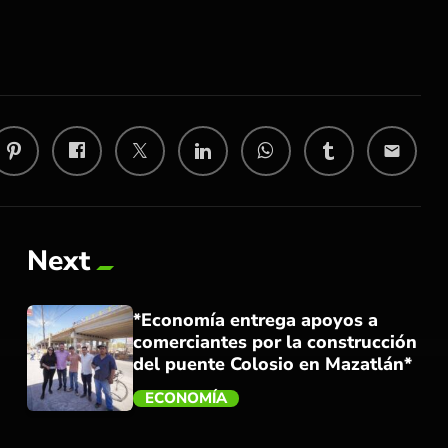
email
Next
*Economía entrega apoyos a
comerciantes por la construcción
del puente Colosio en Mazatlán*
ECONOMÍA