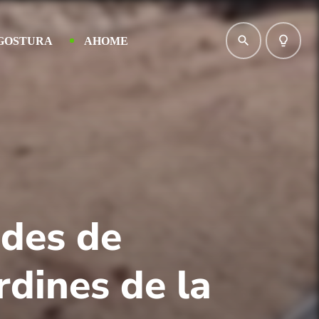
search
lightbulb_outline
GOSTURA
AHOME
ades de
dines de la