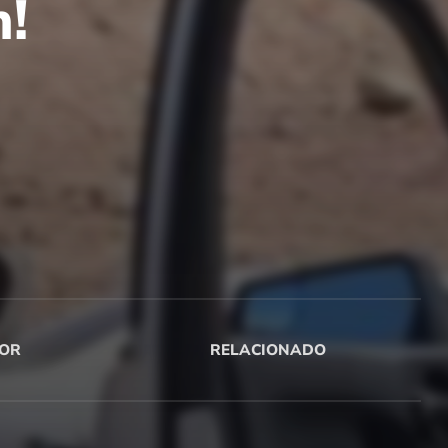
n!
OR
RELACIONADO