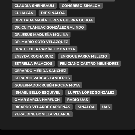
CLAUDIA SHEINBAUM
CONGRESO SINALOA
CULIACÁN
DIF SINALOA
DIPUTADA MARÍA TERESA GUERRA OCHOA
DR. CUITLÁHUAC GONZÁLEZ GALINDO
DR. JESÚS MADUEÑA MOLINA
DR. MARIO SOTO VELÁZQUEZ
DRA. CECILIA RAMÍREZ MONTOYA
ENEYDA ROCHA RUIZ
ENRIQUE PARRA MELECIO
ESTRELLA PALACIOS
FELICIANO CASTRO MELENDREZ
GERARDO MÉRIDA SÁNCHEZ
GERARDO VARGAS LANDEROS
GOBERNADOR RUBÉN ROCHA MOYA
ISMAEL BELLO ESQUIVEL
LUPITA LÓPEZ GONZÁLEZ
OMAR GARCÍA HARFUCH
RADIO UAS
RICARDO VELARDE CÁRDENAS
SINALOA
UAS
YERALDINE BONILLA VELARDE