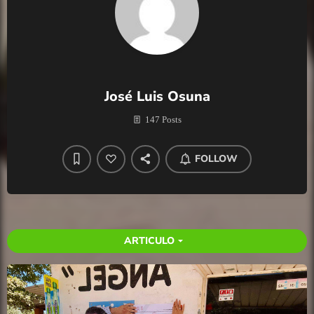
José Luis Osuna
147 Posts
FOLLOW
ARTICULO
arrow_drop_down