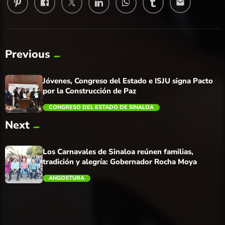
email
Previous
Jóvenes, Congreso del Estado e ISJU signa Pacto
por la Construcción de Paz
CONGRESO DEL ESTADO DE SINALOA
Next
trending_flat
Los Carnavales de Sinaloa reúnen familias,
tradición y alegría: Gobernador Rocha Moya
ANGOSTURA
trending_flat