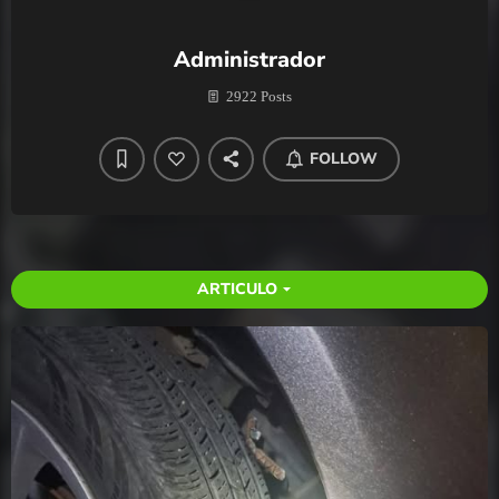
Administrador
2922 Posts
FOLLOW
ARTICULO
arrow_drop_down