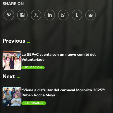
SHARE ON
email
Previous
La SEPyC cuenta con un nuevo comité del
Voluntariado
EDUCACIÓN
Next
trending_flat
“Viene a disfrutar del carnaval Mocorito 2025”:
Rubén Rocha Moya
CARNAVALES