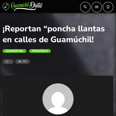
search
menu
lightbulb_outline
¡Reportan “poncha llantas
en calles de Guamúchil!
GUAMÚCHIL
POLICÍACA
95