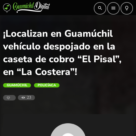
search
menu
lightbulb_outline
¡Localizan en Guamúchil
vehículo despojado en la
caseta de cobro “El Pisal”,
en “La Costera”!
GUAMÚCHIL
POLICÍACA
23