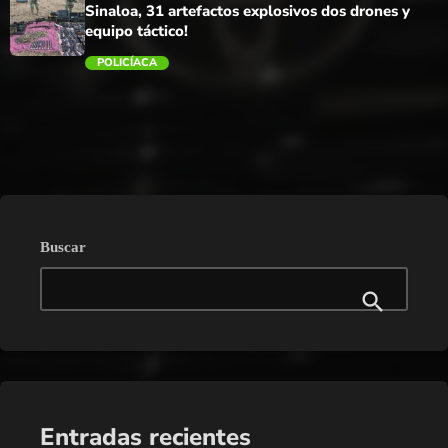
Sinaloa, 31 artefactos explosivos dos drones y
equipo táctico!
POLICÍACA
trending_flat
Buscar
Entradas recientes