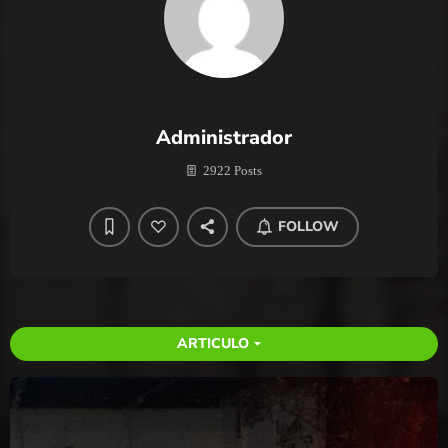
Administrador
2922 Posts
FOLLOW
ARTICULO
arrow_drop_down