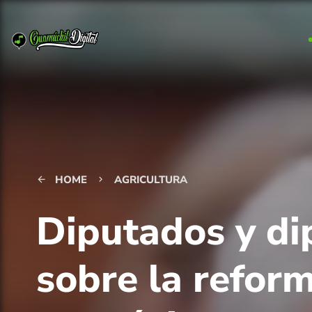
HOME
AGRICULTURA
arrow_back
keyboard_arrow_right
Diputados y di
sobre la reform