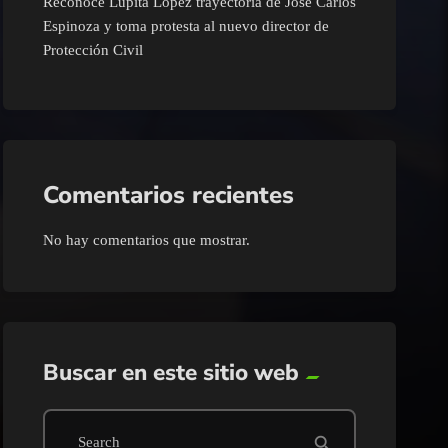
Reconoce Lupita López trayectoria de José Carlos
Espinoza y toma protesta al nuevo director de
Protección Civil
Comentarios recientes
No hay comentarios que mostrar.
Buscar en este sitio web
search
Search