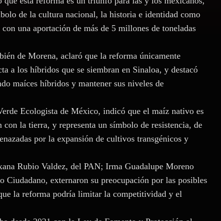
que esta reforma es un triunfo para las y los mexicanos,
bolo de la cultura nacional, la historia e identidad como
 con una aportación de más de 5 millones de toneladas
mbién de Morena, aclaró que la reforma únicamente
cta a los híbridos que se siembran en Sinaloa, y destacó
ndo maíces híbridos y mantener sus niveles de
Verde Ecologista de México, indicó que el maíz nativo es
con la tierra, y representa un símbolo de resistencia, de
menazadas por la expansión de cultivos transgénicos y
Roxana Rubio Valdez, del PAN; Irma Guadalupe Moreno
to Ciudadano, externaron su preocupación por las posibles
que la reforma podría limitar la competitividad y el