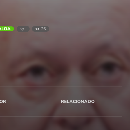
ALOA
26
OR
RELACIONADO