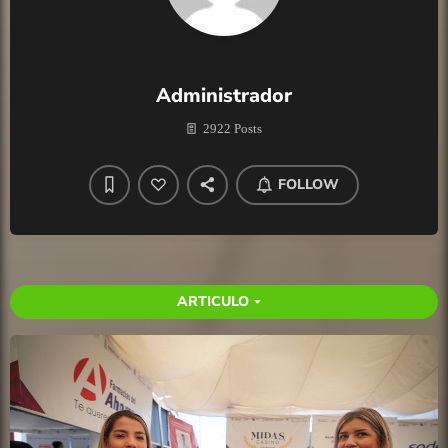
Administrador
2922 Posts
FOLLOW
ARTICULO
arrow_drop_down