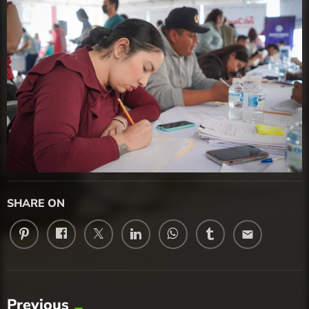
SHARE ON
email
Previous