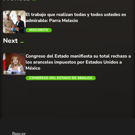
El trabajo que realizan todas y todos ustedes es
admirable: Parra Melecio
MOCORITO
Next
trending_flat
Congreso del Estado manifiesta su total rechazo a
los aranceles impuestos por Estados Unidos a
México
CONGRESO DEL ESTADO DE SINALOA
trending_flat
Buscar