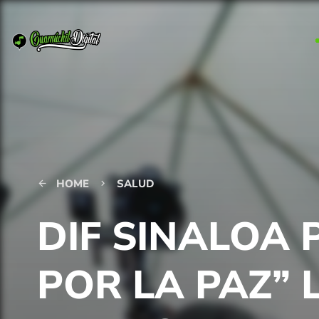
HOME
SALUD
arrow_back
keyboard_arrow_right
DIF SINALOA 
POR LA PAZ”