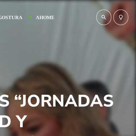
search
lightbulb_outline
GOSTURA
AHOME
AS “JORNADAS
D Y