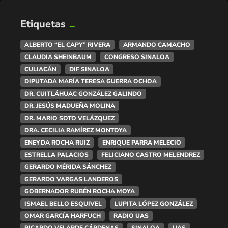
Etiquetas
ALBERTO “EL CAPY” RIVERA
ARMANDO CAMACHO
CLAUDIA SHEINBAUM
CONGRESO SINALOA
CULIACÁN
DIF SINALOA
DIPUTADA MARÍA TERESA GUERRA OCHOA
DR. CUITLÁHUAC GONZÁLEZ GALINDO
DR. JESÚS MADUEÑA MOLINA
DR. MARIO SOTO VELÁZQUEZ
DRA. CECILIA RAMÍREZ MONTOYA
ENEYDA ROCHA RUIZ
ENRIQUE PARRA MELECIO
ESTRELLA PALACIOS
FELICIANO CASTRO MELENDREZ
GERARDO MÉRIDA SÁNCHEZ
GERARDO VARGAS LANDEROS
GOBERNADOR RUBÉN ROCHA MOYA
ISMAEL BELLO ESQUIVEL
LUPITA LÓPEZ GONZÁLEZ
OMAR GARCÍA HARFUCH
RADIO UAS
RICARDO VELARDE CÁRDENAS
SINALOA
UAS