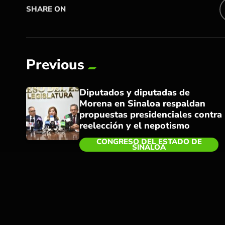
SHARE ON
Previous
Diputados y diputadas de
Morena en Sinaloa respaldan
propuestas presidenciales contra
reelección y el nepotismo
CONGRESO DEL ESTADO DE
SINALOA
trending_flat