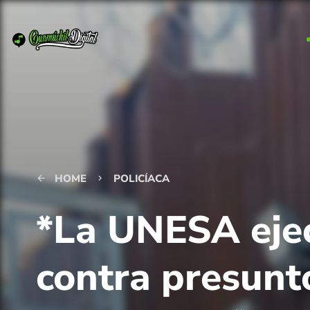
HOME
POLICÍACA
arrow_back
keyboard_arrow_right
*La UNESA eje
contra presunt