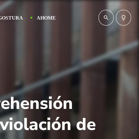
search
lightbulb_outline
GOSTURA
AHOME
rehensión
violación de