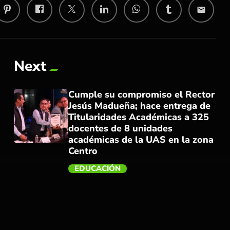
email
Next
Cumple su compromiso el Rector
Jesús Madueña; hace entrega de
Titularidades Académicas a 325
docentes de 8 unidades
académicas de la UAS en la zona
Centro
trending_flat
EDUCACIÓN