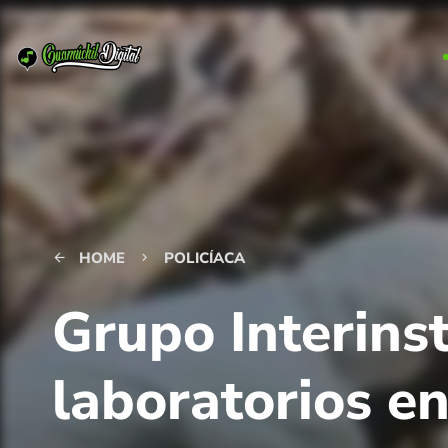
HOME
POLICÍACA
arrow_back
keyboard_arrow_right
Grupo Interins
laboratorios en