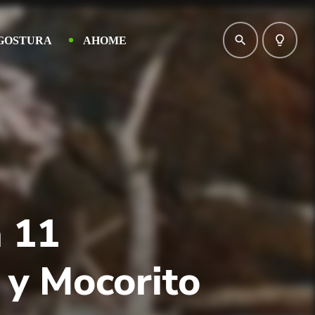
search
lightbulb_outline
GOSTURA
AHOME
a 11
 y Mocorito