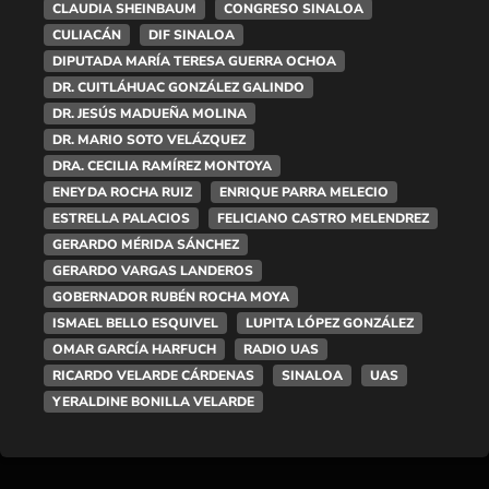
CLAUDIA SHEINBAUM
CONGRESO SINALOA
CULIACÁN
DIF SINALOA
DIPUTADA MARÍA TERESA GUERRA OCHOA
DR. CUITLÁHUAC GONZÁLEZ GALINDO
DR. JESÚS MADUEÑA MOLINA
DR. MARIO SOTO VELÁZQUEZ
DRA. CECILIA RAMÍREZ MONTOYA
ENEYDA ROCHA RUIZ
ENRIQUE PARRA MELECIO
ESTRELLA PALACIOS
FELICIANO CASTRO MELENDREZ
GERARDO MÉRIDA SÁNCHEZ
GERARDO VARGAS LANDEROS
GOBERNADOR RUBÉN ROCHA MOYA
ISMAEL BELLO ESQUIVEL
LUPITA LÓPEZ GONZÁLEZ
OMAR GARCÍA HARFUCH
RADIO UAS
RICARDO VELARDE CÁRDENAS
SINALOA
UAS
YERALDINE BONILLA VELARDE