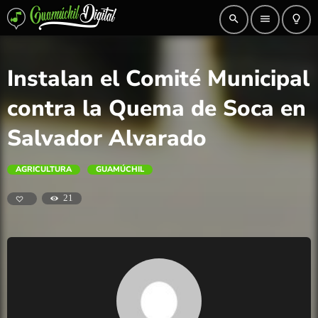
search
menu
lightbulb_outline
Instalan el Comité Municipal
contra la Quema de Soca en
Salvador Alvarado
AGRICULTURA
GUAMÚCHIL
21