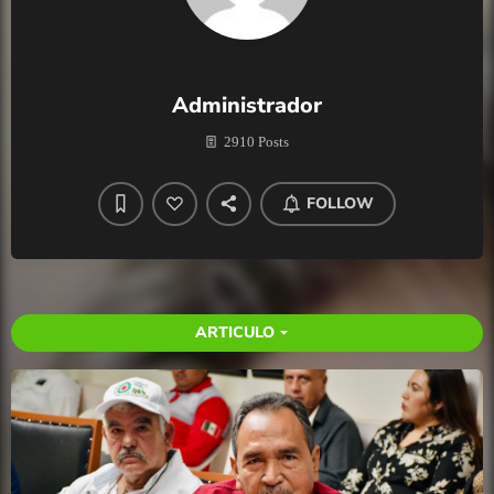
Administrador
2910 Posts
FOLLOW
ARTICULO
arrow_drop_down