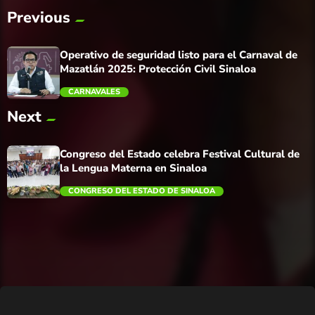
Previous
Operativo de seguridad listo para el Carnaval de
Mazatlán 2025: Protección Civil Sinaloa
CARNAVALES
Next
trending_flat
Congreso del Estado celebra Festival Cultural de
la Lengua Materna en Sinaloa
CONGRESO DEL ESTADO DE SINALOA
trending_flat