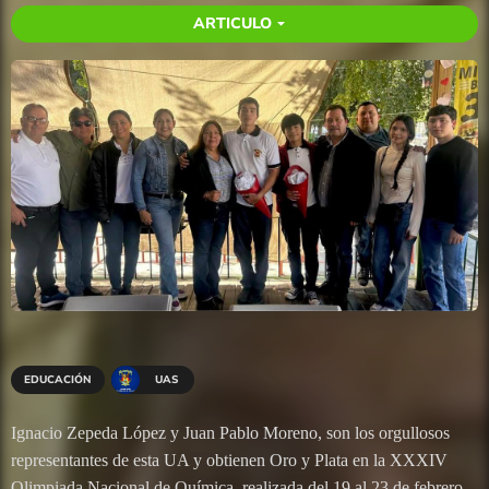
ARTICULO
arrow_drop_down
EDUCACIÓN
UAS
Ignacio Zepeda López y Juan Pablo Moreno, son los orgullosos
representantes de esta UA y obtienen Oro y Plata en la XXXIV
Olimpiada Nacional de Química, realizada del 19 al 23 de febrero