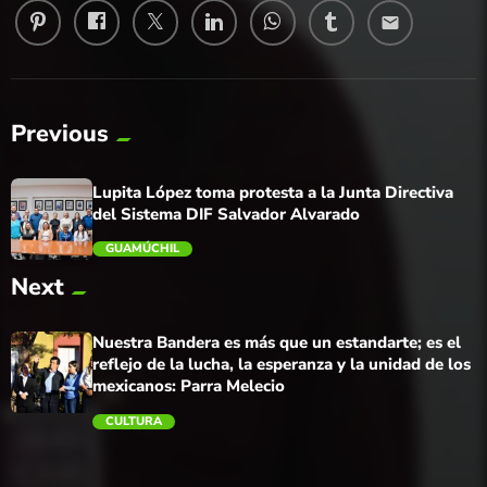
email
Previous
Lupita López toma protesta a la Junta Directiva
del Sistema DIF Salvador Alvarado
GUAMÚCHIL
Next
trending_flat
Nuestra Bandera es más que un estandarte; es el
reflejo de la lucha, la esperanza y la unidad de los
mexicanos: Parra Melecio
CULTURA
trending_flat