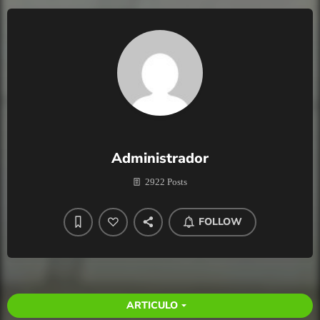
Administrador
2922 Posts
FOLLOW
ARTICULO
arrow_drop_down