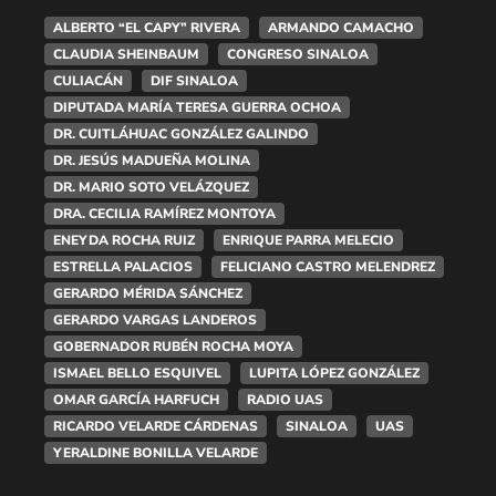
ALBERTO “EL CAPY” RIVERA
ARMANDO CAMACHO
CLAUDIA SHEINBAUM
CONGRESO SINALOA
CULIACÁN
DIF SINALOA
DIPUTADA MARÍA TERESA GUERRA OCHOA
DR. CUITLÁHUAC GONZÁLEZ GALINDO
DR. JESÚS MADUEÑA MOLINA
DR. MARIO SOTO VELÁZQUEZ
DRA. CECILIA RAMÍREZ MONTOYA
ENEYDA ROCHA RUIZ
ENRIQUE PARRA MELECIO
ESTRELLA PALACIOS
FELICIANO CASTRO MELENDREZ
GERARDO MÉRIDA SÁNCHEZ
GERARDO VARGAS LANDEROS
GOBERNADOR RUBÉN ROCHA MOYA
ISMAEL BELLO ESQUIVEL
LUPITA LÓPEZ GONZÁLEZ
OMAR GARCÍA HARFUCH
RADIO UAS
RICARDO VELARDE CÁRDENAS
SINALOA
UAS
YERALDINE BONILLA VELARDE