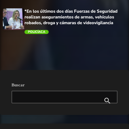
trending_flat
*En los últimos dos días Fuerzas de Seguridad
realizan aseguramientos de armas, vehículos
robados, droga y cámaras de videovigilancia
POLICÍACA
trending_flat
Buscar