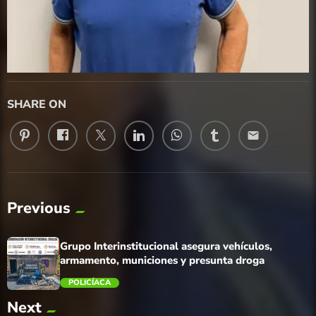
SHARE ON
email
Previous
Grupo Interinstitucional asegura vehículos,
armamento, municiones y presunta droga
POLICÍACA
Next