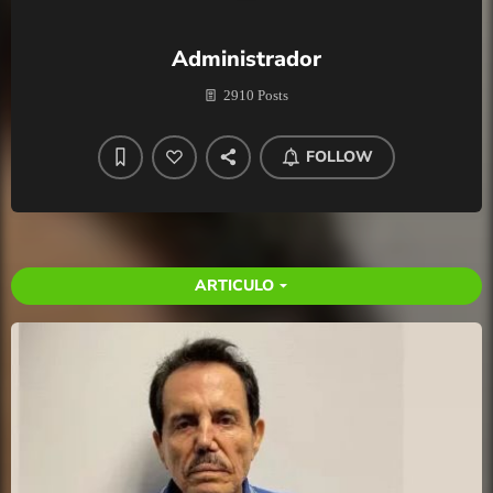
Administrador
2910 Posts
FOLLOW
ARTICULO
arrow_drop_down