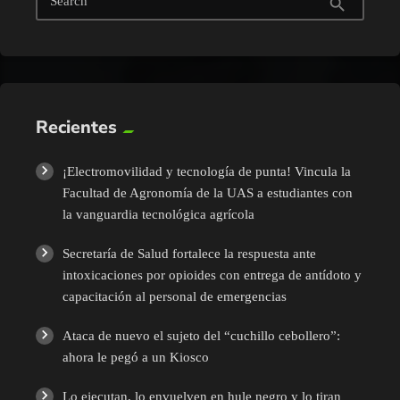
Search
search
Recientes
¡Electromovilidad y tecnología de punta! Vincula la
Facultad de Agronomía de la UAS a estudiantes con
la vanguardia tecnológica agrícola
Secretaría de Salud fortalece la respuesta ante
intoxicaciones por opioides con entrega de antídoto y
capacitación al personal de emergencias
Ataca de nuevo el sujeto del “cuchillo cebollero”:
ahora le pegó a un Kiosco
Lo ejecutan, lo envuelven en hule negro y lo tiran