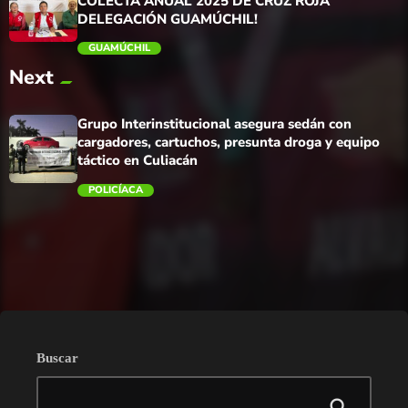
COLECTA ANUAL 2025 DE CRUZ ROJA
DELEGACIÓN GUAMÚCHIL!
GUAMÚCHIL
Next
trending_flat
Grupo Interinstitucional asegura sedán con
cargadores, cartuchos, presunta droga y equipo
táctico en Culiacán
POLICÍACA
trending_flat
Buscar