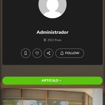
Administrador
2922 Posts
FOLLOW
ARTICULO
arrow_drop_down