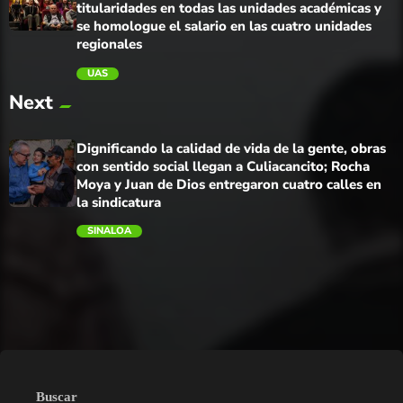
titularidades en todas las unidades académicas y
se homologue el salario en las cuatro unidades
regionales
UAS
trending_flat
Next
Dignificando la calidad de vida de la gente, obras
con sentido social llegan a Culiacancito; Rocha
Moya y Juan de Dios entregaron cuatro calles en
la sindicatura
SINALOA
trending_flat
Buscar