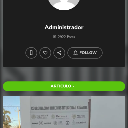
Administrador
2922 Posts
FOLLOW
ARTICULO
arrow_drop_down