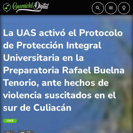
search
menu
lightbulb_outline
La UAS activó el Protocolo
de Protección Integral
Universitaria en la
Preparatoria Rafael Buelna
Tenorio, ante hechos de
violencia suscitados en el
sur de Culiacán
UAS
23