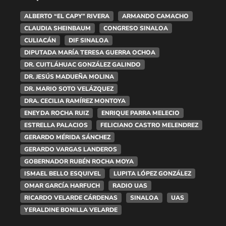
ALBERTO “EL CAPY” RIVERA
ARMANDO CAMACHO
CLAUDIA SHEINBAUM
CONGRESO SINALOA
CULIACÁN
DIF SINALOA
DIPUTADA MARÍA TERESA GUERRA OCHOA
DR. CUITLÁHUAC GONZÁLEZ GALINDO
DR. JESÚS MADUEÑA MOLINA
DR. MARIO SOTO VELÁZQUEZ
DRA. CECILIA RAMÍREZ MONTOYA
ENEYDA ROCHA RUIZ
ENRIQUE PARRA MELECIO
ESTRELLA PALACIOS
FELICIANO CASTRO MELENDREZ
GERARDO MÉRIDA SÁNCHEZ
GERARDO VARGAS LANDEROS
GOBERNADOR RUBÉN ROCHA MOYA
ISMAEL BELLO ESQUIVEL
LUPITA LÓPEZ GONZÁLEZ
OMAR GARCÍA HARFUCH
RADIO UAS
RICARDO VELARDE CÁRDENAS
SINALOA
UAS
YERALDINE BONILLA VELARDE