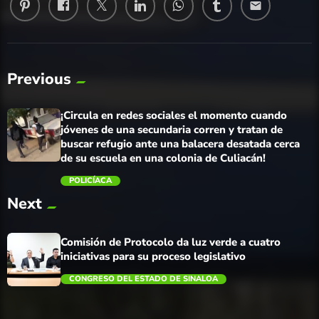
email
Previous
¡Circula en redes sociales el momento cuando
jóvenes de una secundaria corren y tratan de
buscar refugio ante una balacera desatada cerca
de su escuela en una colonia de Culiacán!
POLICÍACA
Next
trending_flat
Comisión de Protocolo da luz verde a cuatro
iniciativas para su proceso legislativo
CONGRESO DEL ESTADO DE SINALOA