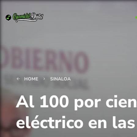
HOME
SINALOA
arrow_back
keyboard_arrow_right
Al 100 por cien
eléctrico en la