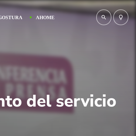
search
lightbulb_outline
GOSTURA
AHOME
to del servicio