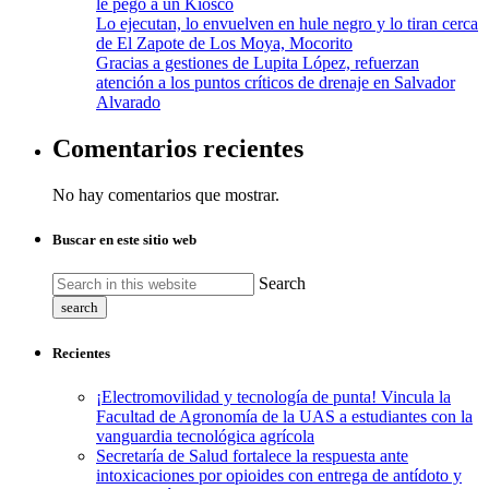
le pegó a un Kiosco
Lo ejecutan, lo envuelven en hule negro y lo tiran cerca
de El Zapote de Los Moya, Mocorito
Gracias a gestiones de Lupita López, refuerzan
atención a los puntos críticos de drenaje en Salvador
Alvarado
Comentarios recientes
No hay comentarios que mostrar.
Buscar en este sitio web
Search
search
Recientes
¡Electromovilidad y tecnología de punta! Vincula la
Facultad de Agronomía de la UAS a estudiantes con la
vanguardia tecnológica agrícola
Secretaría de Salud fortalece la respuesta ante
intoxicaciones por opioides con entrega de antídoto y