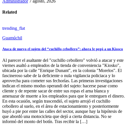
Administrador
7 agosto, 2026
Related
trending_flat
Guamúchil
Ataca de nuevo el sujeto del “cuchillo cebollero”: ahora le pegó a un Kiosco
Al parecer el asaltante del "cuchillo cebollero" volvió a atacar y este
viernes asaltó a empleados de la tienda de conveniencia "Kiosko",
ubicada por la calle "Enrique Dunant", en la colonia "Morelos". El
fascineroso sabe de la deficiente o nula vigilancia policiaca y lo
aprovecha para cometer sus fechorías. Las primeras investigaciones
indican el mismo modus operandi del sujeto: hacerse pasar como
cliente y de repente sacar de entre sus ropas el arna blanca y
amenazar de muerte a los empleados para que le entreguen el dinero.
En esta ocasión, según trascendió, el sujeto arrojó el cuchillo
cebollero al suelo, en el área de estacionamiento y posteriormente
huyó a pie por entre las calles del sector, aunque hay la hipótesis de
que abordó una motocicleta que dejó a cierta distancia. No se
informó del monto del botín. Tras recibir la […]