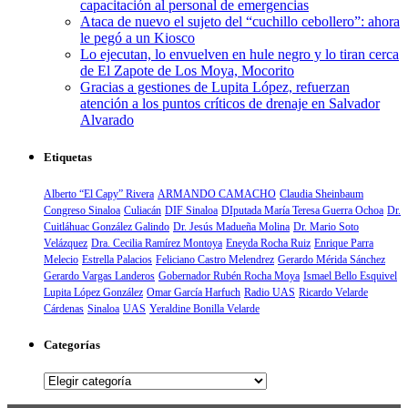
capacitación al personal de emergencias
Ataca de nuevo el sujeto del “cuchillo cebollero”: ahora
le pegó a un Kiosco
Lo ejecutan, lo envuelven en hule negro y lo tiran cerca
de El Zapote de Los Moya, Mocorito
Gracias a gestiones de Lupita López, refuerzan
atención a los puntos críticos de drenaje en Salvador
Alvarado
Etiquetas
Alberto “El Capy” Rivera
ARMANDO CAMACHO
Claudia Sheinbaum
Congreso Sinaloa
Culiacán
DIF Sinaloa
DIputada María Teresa Guerra Ochoa
Dr.
Cuitláhuac González Galindo
Dr. Jesús Madueña Molina
Dr. Mario Soto
Velázquez
Dra. Cecilia Ramírez Montoya
Eneyda Rocha Ruiz
Enrique Parra
Melecio
Estrella Palacios
Feliciano Castro Melendrez
Gerardo Mérida Sánchez
Gerardo Vargas Landeros
Gobernador Rubén Rocha Moya
Ismael Bello Esquivel
Lupita López González
Omar García Harfuch
Radio UAS
Ricardo Velarde
Cárdenas
Sinaloa
UAS
Yeraldine Bonilla Velarde
Categorías