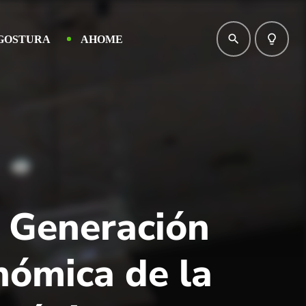
search
lightbulb_outline
GOSTURA
AHOME
a Generación
nómica de la