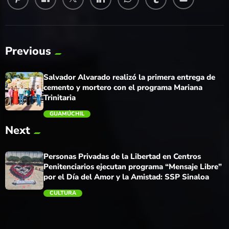
Previous
Salvador Alvarado realizó la primera entrega de
cemento y mortero con el programa Mariana
Trinitaria
GUAMÚCHIL
Next
trending_flat
Personas Privadas de la Libertad en Centros
Penitenciarios ejecutan programa “Mensaje Libre”
por el Día del Amor y la Amistad: SSP Sinaloa
CULTURA
trending_flat