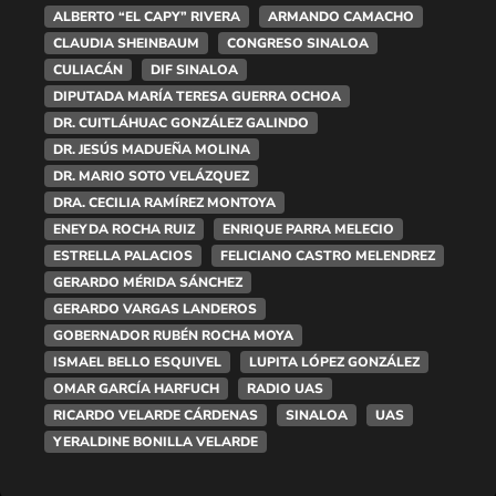
ALBERTO “EL CAPY” RIVERA
ARMANDO CAMACHO
CLAUDIA SHEINBAUM
CONGRESO SINALOA
CULIACÁN
DIF SINALOA
DIPUTADA MARÍA TERESA GUERRA OCHOA
DR. CUITLÁHUAC GONZÁLEZ GALINDO
DR. JESÚS MADUEÑA MOLINA
DR. MARIO SOTO VELÁZQUEZ
DRA. CECILIA RAMÍREZ MONTOYA
ENEYDA ROCHA RUIZ
ENRIQUE PARRA MELECIO
ESTRELLA PALACIOS
FELICIANO CASTRO MELENDREZ
GERARDO MÉRIDA SÁNCHEZ
GERARDO VARGAS LANDEROS
GOBERNADOR RUBÉN ROCHA MOYA
ISMAEL BELLO ESQUIVEL
LUPITA LÓPEZ GONZÁLEZ
OMAR GARCÍA HARFUCH
RADIO UAS
RICARDO VELARDE CÁRDENAS
SINALOA
UAS
YERALDINE BONILLA VELARDE