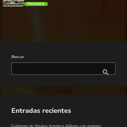
POLICÍACA
trending_flat
Buscar
Entradas recientes
Gobierno de Sinaloa fortalece diálogo con mujeres