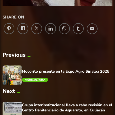
SHARE ON
email
Previous
Mocorito presente en la Expo Agro Sinaloa 2025
AGRICULTURA
Next
trending_flat
Grupo interinstitucional lleva a cabo revisión en el
Centro Penitenciario de Aguaruto, en Culiacán