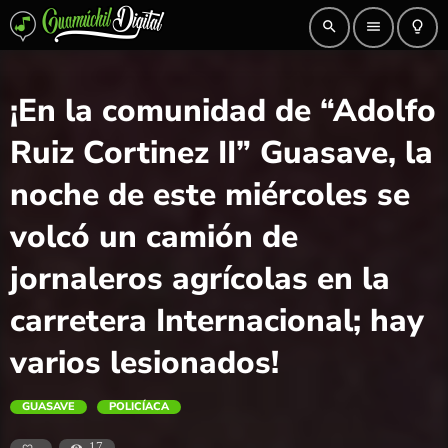
search
menu
lightbulb_outline
¡En la comunidad de “Adolfo
Ruiz Cortinez II” Guasave, la
noche de este miércoles se
volcó un camión de
jornaleros agrícolas en la
carretera Internacional; hay
varios lesionados!
GUASAVE
POLICÍACA
17