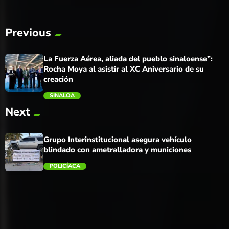
Previous
La Fuerza Aérea, aliada del pueblo sinaloense”:
Rocha Moya al asistir al XC Aniversario de su
creación
SINALOA
Next
trending_flat
Grupo Interinstitucional asegura vehículo
blindado con ametralladora y municiones
POLICÍACA
trending_flat