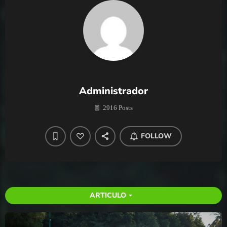
Administrador
2916 Posts
FOLLOW
ARTICULO
arrow_drop_down