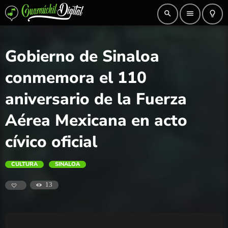
search
menu
lightbulb_outline
Gobierno de Sinaloa
conmemora el 110
aniversario de la Fuerza
Aérea Mexicana en acto
cívico oficial
CULTURA
SINALOA
13