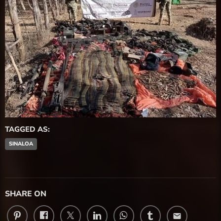
TAGGED AS:
SINALOA
SHARE ON
email