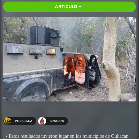
ARTICULO
arrow_drop_down
POLICÍACA
SINALOA
_• Estos resultados tuvieron lugar en los municipios de Culiacán,