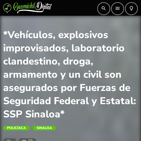
search
menu
lightbulb_outline
*Vehículos, explosivos
improvisados, laboratorio
clandestino, droga,
armamento y un civil son
asegurados por Fuerzas de
Seguridad Federal y Estatal:
SSP Sinaloa*
POLICÍACA
SINALOA
10