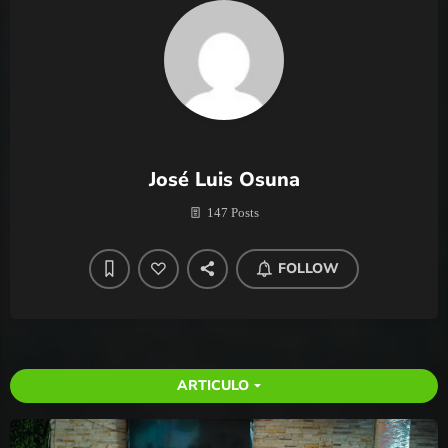
José Luis Osuna
147 Posts
FOLLOW
ARTICULO
arrow_drop_down