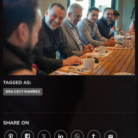
TAGGED AS:
DRA CECY RAMÍREZ
SHARE ON
email