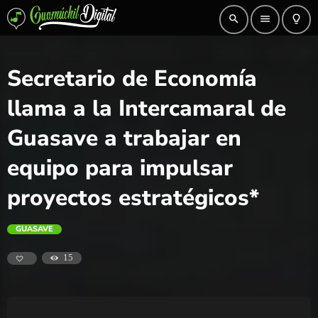
search
menu
lightbulb_outline
Secretario de Economía
llama a la Intercamaral de
Guasave a trabajar en
equipo para impulsar
proyectos estratégicos*
GUASAVE
15