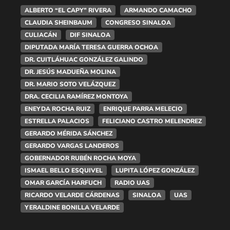
ALBERTO “EL CAPY” RIVERA
ARMANDO CAMACHO
CLAUDIA SHEINBAUM
CONGRESO SINALOA
CULIACÁN
DIF SINALOA
DIPUTADA MARÍA TERESA GUERRA OCHOA
DR. CUITLÁHUAC GONZÁLEZ GALINDO
DR. JESÚS MADUEÑA MOLINA
DR. MARIO SOTO VELÁZQUEZ
DRA. CECILIA RAMÍREZ MONTOYA
ENEYDA ROCHA RUIZ
ENRIQUE PARRA MELECIO
ESTRELLA PALACIOS
FELICIANO CASTRO MELENDREZ
GERARDO MÉRIDA SÁNCHEZ
GERARDO VARGAS LANDEROS
GOBERNADOR RUBÉN ROCHA MOYA
ISMAEL BELLO ESQUIVEL
LUPITA LÓPEZ GONZÁLEZ
OMAR GARCÍA HARFUCH
RADIO UAS
RICARDO VELARDE CÁRDENAS
SINALOA
UAS
YERALDINE BONILLA VELARDE