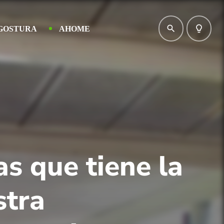
search
lightbulb_outline
GOSTURA
AHOME
s que tiene la
stra