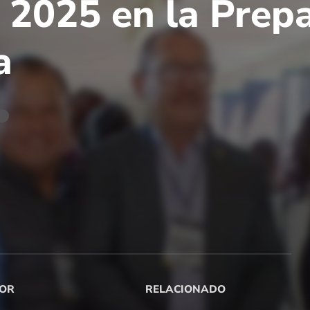
a 2025 en la Prep
a
6
OR
RELACIONADO