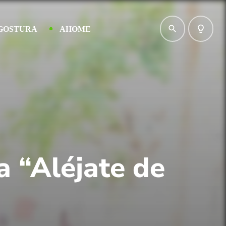
search
lightbulb_outline
GOSTURA
AHOME
a “Aléjate de