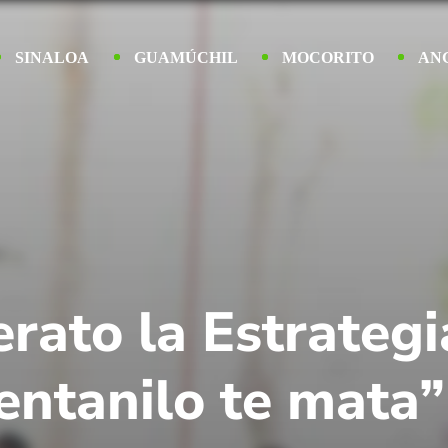
SINALOA
GUAMÚCHIL
MOCORITO
AN
erato la Estrategi
fentanilo te mata”