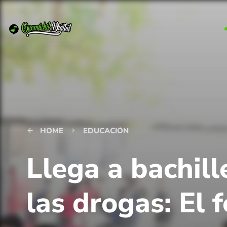
HOME
EDUCACIÓN
arrow_back
keyboard_arrow_right
Llega a bachill
las drogas: El 