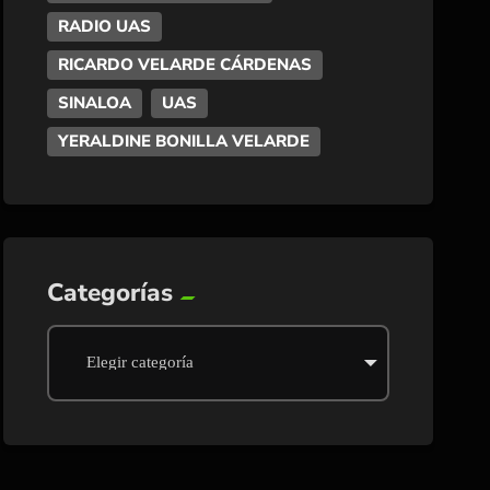
RADIO UAS
RICARDO VELARDE CÁRDENAS
SINALOA
UAS
YERALDINE BONILLA VELARDE
Categorías