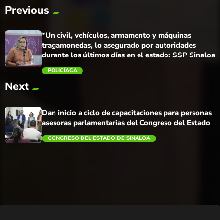
Previous
*Un civil, vehículos, armamento y máquinas
tragamonedas, lo asegurado por autoridades
durante los últimos días en el estado: SSP Sinaloa
POLICÍACA
Next
trending_flat
Dan inicio a ciclo de capacitaciones para personas
asesoras parlamentarias del Congreso del Estado
CONGRESO DEL ESTADO DE SINALOA
trending_flat