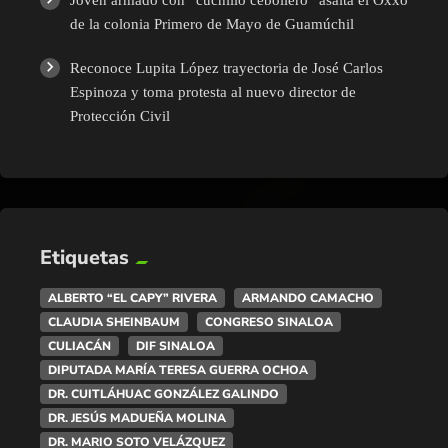
Joven armado con “cuchillo cebollero” asalta el Oxxo
de la colonia Primero de Mayo de Guamúchil
Reconoce Lupita López trayectoria de José Carlos
Espinoza y toma protesta al nuevo director de
Protección Civil
Etiquetas
ALBERTO “EL CAPY” RIVERA
ARMANDO CAMACHO
CLAUDIA SHEINBAUM
CONGRESO SINALOA
CULIACÁN
DIF SINALOA
DIPUTADA MARÍA TERESA GUERRA OCHOA
DR. CUITLÁHUAC GONZÁLEZ GALINDO
DR. JESÚS MADUEÑA MOLINA
DR. MARIO SOTO VELÁZQUEZ