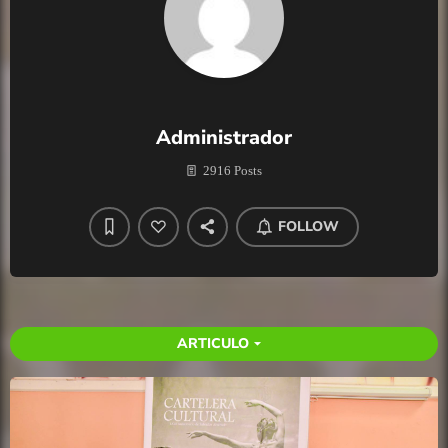
Administrador
2916 Posts
FOLLOW
ARTICULO
arrow_drop_down