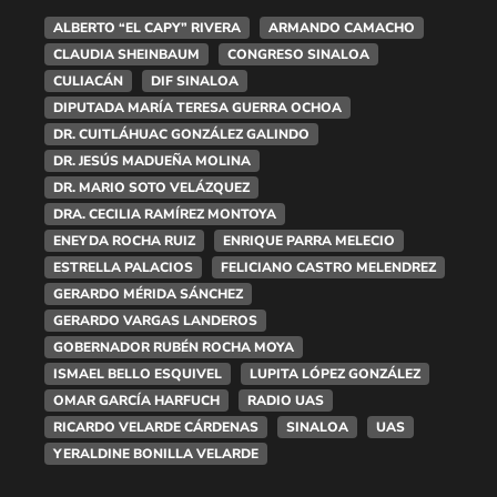
ALBERTO “EL CAPY” RIVERA
ARMANDO CAMACHO
CLAUDIA SHEINBAUM
CONGRESO SINALOA
CULIACÁN
DIF SINALOA
DIPUTADA MARÍA TERESA GUERRA OCHOA
DR. CUITLÁHUAC GONZÁLEZ GALINDO
DR. JESÚS MADUEÑA MOLINA
DR. MARIO SOTO VELÁZQUEZ
DRA. CECILIA RAMÍREZ MONTOYA
ENEYDA ROCHA RUIZ
ENRIQUE PARRA MELECIO
ESTRELLA PALACIOS
FELICIANO CASTRO MELENDREZ
GERARDO MÉRIDA SÁNCHEZ
GERARDO VARGAS LANDEROS
GOBERNADOR RUBÉN ROCHA MOYA
ISMAEL BELLO ESQUIVEL
LUPITA LÓPEZ GONZÁLEZ
OMAR GARCÍA HARFUCH
RADIO UAS
RICARDO VELARDE CÁRDENAS
SINALOA
UAS
YERALDINE BONILLA VELARDE