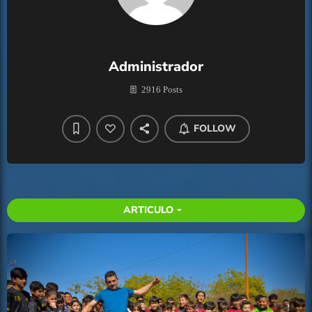
Administrador
2916 Posts
FOLLOW
ARTICULO
arrow_drop_down