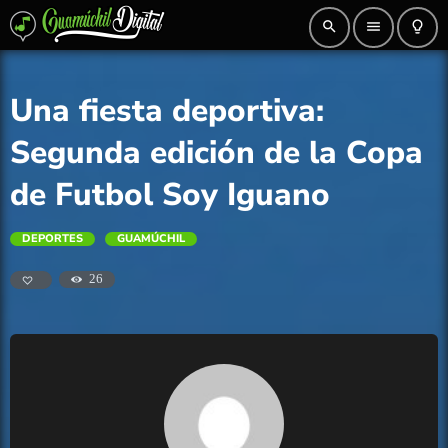
search
menu
lightbulb_outline
Una fiesta deportiva:
Segunda edición de la Copa
de Futbol Soy Iguano
DEPORTES
GUAMÚCHIL
26