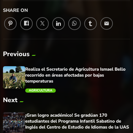
SHARE ON
email
Previous
Realiza el Secretario de Agricultura Ismael Bello
recorrido en áreas afectadas por bajas
temperaturas
AGRICULTURA
Next
trending_flat
¡Gran logro académico! Se gradúan 170
estudiantes del Programa Infantil Sabatino de
Inglés del Centro de Estudio de Idiomas de la UAS