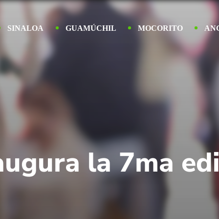
SINALOA
GUAMÚCHIL
MOCORITO
AN
ugura la 7ma edic