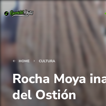
HOME
CULTURA
arrow_back
keyboard_arrow_right
Rocha Moya ina
del Ostión