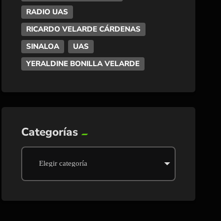
RADIO UAS
RICARDO VELARDE CÁRDENAS
SINALOA
UAS
YERALDINE BONILLA VELARDE
Categorías