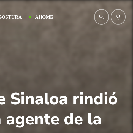
search
lightbulb_outline
GOSTURA
AHOME
e Sinaloa rindió
 agente de la