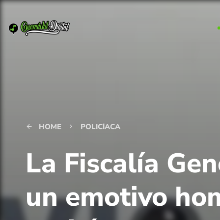
HOME
POLICÍACA
arrow_back
keyboard_arrow_right
La Fiscalía Gen
un emotivo hom