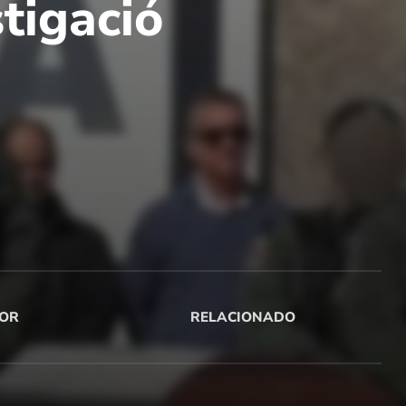
stigació
OR
RELACIONADO