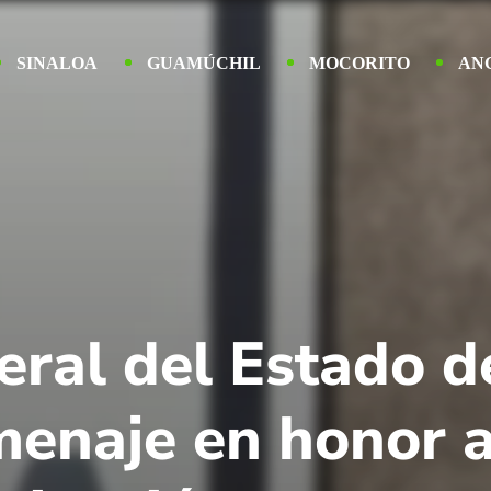
SINALOA
GUAMÚCHIL
MOCORITO
AN
eral del Estado d
enaje en honor a