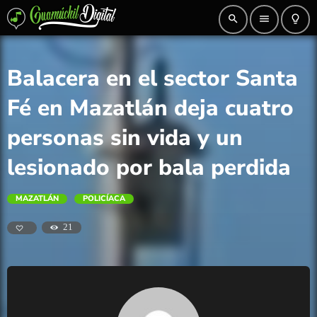
search
menu
lightbulb_outline
Balacera en el sector Santa
Fé en Mazatlán deja cuatro
personas sin vida y un
lesionado por bala perdida
MAZATLÁN
POLICÍACA
21