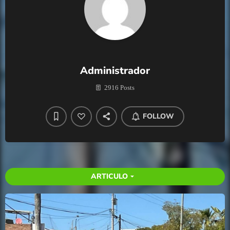
Administrador
2916 Posts
FOLLOW
ARTICULO
arrow_drop_down