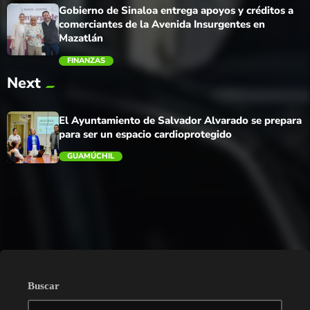
Gobierno de Sinaloa entrega apoyos y créditos a
comerciantes de la Avenida Insurgentes en
Mazatlán
FINANZAS
Next
trending_flat
El Ayuntamiento de Salvador Alvarado se prepara
para ser un espacio cardioprotegido
GUAMÚCHIL
trending_flat
Buscar