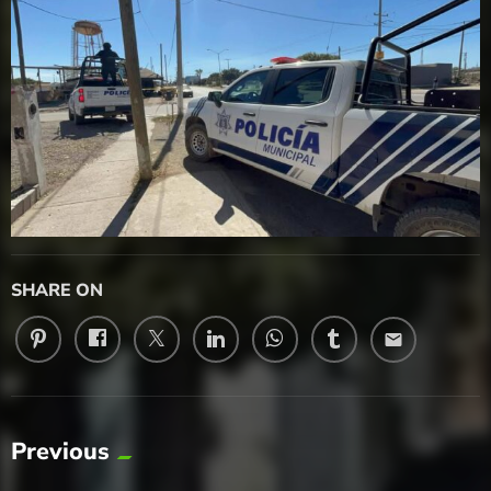
SHARE ON
email
Previous