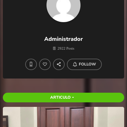
Administrador
2922 Posts
FOLLOW
ARTICULO
arrow_drop_down