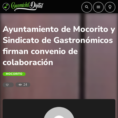
search
menu
lightbulb_outline
Ayuntamiento de Mocorito y
Sindicato de Gastronómicos
firman convenio de
colaboración
MOCORITO
24