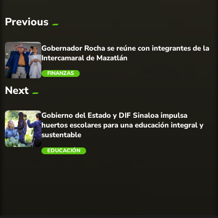
Previous
Gobernador Rocha se reúne con integrantes de la
Intercamaral de Mazatlán
FINANZAS
Next
trending_flat
Gobierno del Estado y DIF Sinaloa impulsa
huertos escolares para una educación integral y
sustentable
EDUCACIÓN
trending_flat