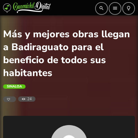
search
menu
lightbulb_outline
Más y mejores obras llegan
a Badiraguato para el
beneficio de todos sus
habitantes
SINALOA
24