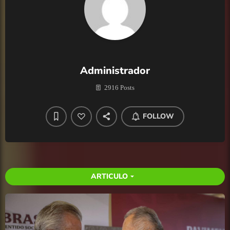
Administrador
2916 Posts
FOLLOW
ARTICULO
arrow_drop_down