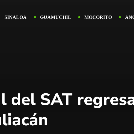
SINALOA
GUAMÚCHIL
MOCORITO
AN
l del SAT regresa
liacán