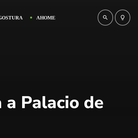
search
lightbulb_outline
GOSTURA
AHOME
 a Palacio de